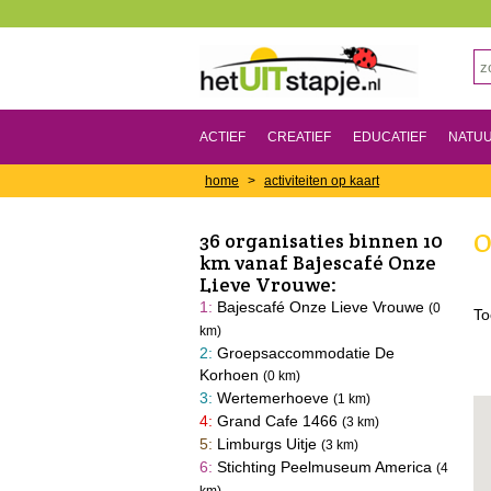
ACTIEF
CREATIEF
EDUCATIEF
NATU
home
>
activiteiten op kaart
O
36 organisaties binnen 10
km vanaf Bajescafé Onze
Lieve Vrouwe:
1:
Bajescafé Onze Lieve Vrouwe
(0
To
km)
2:
Groepsaccommodatie De
Korhoen
(0 km)
3:
Wertemerhoeve
(1 km)
4:
Grand Cafe 1466
(3 km)
5:
Limburgs Uitje
(3 km)
6:
Stichting Peelmuseum America
(4
km)