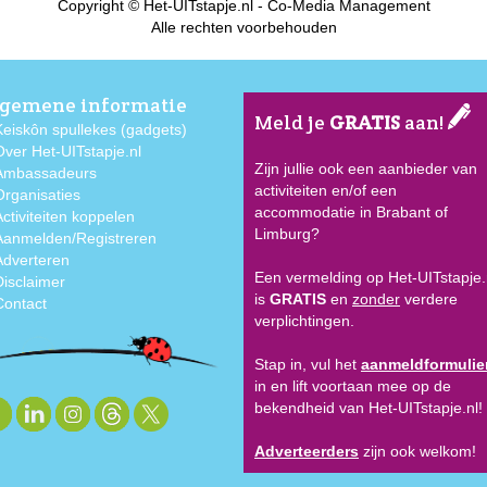
Copyright © Het-UITstapje.nl - Co-Media Management
Alle rechten voorbehouden
gemene informatie
Meld je
GRATIS
aan!
Keiskôn spullekes (gadgets)
Over Het-UITstapje.nl
Zijn jullie ook een aanbieder van
Ambassadeurs
activiteiten en/of een
Organisaties
accommodatie in Brabant of
Activiteiten koppelen
Limburg?
Aanmelden/Registreren
Adverteren
Een vermelding op Het-UITstapje.
Disclaimer
is
GRATIS
en
zonder
verdere
Contact
verplichtingen.
Stap in, vul het
aanmeldformulie
in en lift voortaan mee op de
bekendheid van Het-UITstapje.nl!
Adverteerders
zijn ook welkom!