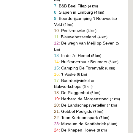
7:
B&B Beej Fliep
(4 km)
8:
Slapen in Limburg
(4 km)
9:
Boerderijcamping 't Rouweelse
Veld
(4 km)
10:
Peelvrouwke
(4 km)
11:
Blauwebessenland
(4 km)
12:
De wegh van Meijl op Seven
(5
km)
13:
In de 7e Hemel
(5 km)
14:
Huifkarverhuur Beumers
(5 km)
15:
Camping De Torenvalk
(6 km)
16:
't Voske
(6 km)
17:
Boerderijwinkel en
Bakworkshops
(6 km)
18:
De Plaggenhut
(6 km)
19:
Herberg de Morgenstond
(7 km)
20:
De Landschapsverteller
(7 km)
21:
Gebbel Peelgids
(7 km)
22:
Toon Kortoomspark
(7 km)
23:
Museum de Kantfabriek
(8 km)
24:
De Knapen Hoeve
(8 km)