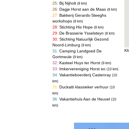
25:
Bij Nijholt
(8 km)
26:
Dagje Horst aan de Maas
(8 km)
27:
Bakkerij Gerards-Steeghs
workshops
(8 km)
28:
Stichting His Hope
(8 km)
29:
De Brasserie Ysselsteyn
(8 km)
30:
Stichting Natuurlijk Gezond
Noord-Limburg
(9 km)
Kl
31:
Camping Landgoed De
Gortmeule
(9 km)
32:
Kasteel Huys ter Horst
(9 km)
33:
Imkervereniging Horst eo
(10 km)
34:
Vakantieboerderij Castenray
(10
km)
35:
Duckatti klassieker verhuur
(10
km)
36:
Vakantiehuis Aan de Heuvel
(10
km)