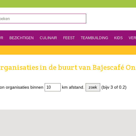
UR
BEZICHTIGEN
CULINAIR
FEEST
TEAMBUILDING
KIDS
VER
rganisaties in de buurt van Bajescafé O
on organisaties binnen
km afstand.
(bijv 3 of 0.2)