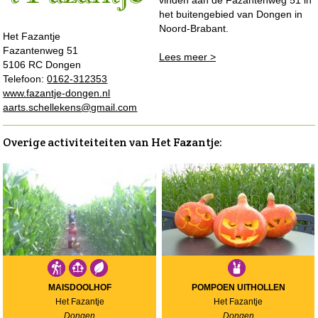
vinden aan de Fazantenweg 51 in
het buitengebied van Dongen in
Noord-Brabant.
Het Fazantje
Fazantenweg 51
Lees meer >
5106 RC Dongen
Telefoon:
0162-312353
www.fazantje-dongen.nl
aarts.schellekens@gmail.com
Overige activiteiteiten van Het Fazantje:
MAISDOOLHOF
POMPOEN UITHOLLEN
Het Fazantje
Het Fazantje
Dongen
Dongen