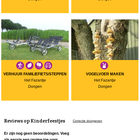
VERHUUR FAMILIEFIETS/STEPPEN
VOGELVOER MAKEN
Het Fazantje
Het Fazantje
Dongen
Dongen
Reviews op Kinderfeestjes
Correctie doorgeven
Er zijn nog geen beoordelingen. Voeg
als eerste een
review
toe voor