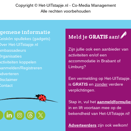
Copyright © Het-UITstapje.nl - Co-Media Management
Alle rechten voorbehouden
gemene informatie
Meld je
GRATIS
aan!
Keiskôn spullekes (gadgets)
Over Het-UITstapje.nl
Zijn jullie ook een aanbieder van
Ambassadeurs
activiteiten en/of een
Organisaties
accommodatie in Brabant of
Activiteiten koppelen
Limburg?
Aanmelden/Registreren
Adverteren
Een vermelding op Het-UITstapje.
Disclaimer
is
GRATIS
en
zonder
verdere
Contact
verplichtingen.
Stap in, vul het
aanmeldformulie
in en lift voortaan mee op de
bekendheid van Het-UITstapje.nl!
Adverteerders
zijn ook welkom!