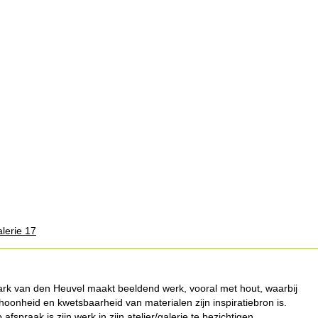
alerie 17
rk van den Heuvel maakt beeldend werk, vooral met hout, waarbij
hoonheid en kwetsbaarheid van materialen zijn inspiratiebron is.
 afspraak is zijn werk in zijn atelier/galerie te bezichtigen.