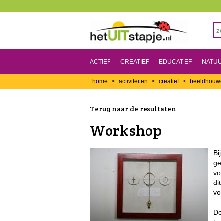
ACTIEF
CREATIEF
EDUCATIEF
NATU
home
>
activiteiten
>
creatief
>
beeldhouw
Terug naar de resultaten
Workshop
Bi
ge
vo
di
vo
De