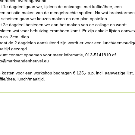
 verdelen overdag/avond.
t 1e dagdeel gaan we, tijdens de ontvangst met koffie/thee, een
ventarisatie maken van de meegebrachte spullen. Na wat brainstormen
 schetsen gaan we keuzes maken en een plan opstellen.
t 2e dagdeel besteden we aan het maken van de collage en wordt
sloten wat voor behuizing eromheen komt. Er zijn enkele lijsten aanwe
n ca. 3cm. diep.
dat de 2 dagdelen aansluitend zijn wordt er voor een lunch/eenvoudig
altijd gezorgd.
kunt contact opnemen voor meer informatie, 013-5141810 of
fo@markvandenheuvel.eu
 kosten voor een workshop bedragen € 125,- p.p. incl. aanwezige lijst,
ffie/thee, lunch/maaltijd.