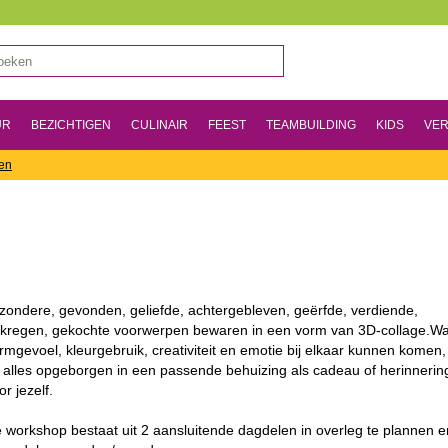
UR
BEZICHTIGEN
CULINAIR
FEEST
TEAMBUILDING
KIDS
VER
en
jzondere, gevonden, geliefde, achtergebleven, geërfde, verdiende,
kregen, gekochte voorwerpen bewaren in een vorm van 3D-collage.W
rmgevoel, kleurgebruik, creativiteit en emotie bij elkaar kunnen komen,
t alles opgeborgen in een passende behuizing als cadeau of herinnerin
or jezelf.
 workshop bestaat uit 2 aansluitende dagdelen in overleg te plannen e