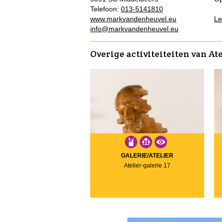
Telefoon:
013-5141810
www.markvandenheuvel.eu
Le
info@markvandenheuvel.eu
Overige activiteiteiten van Ate
GALERIE/ATELIER
Atelier-galerie 17