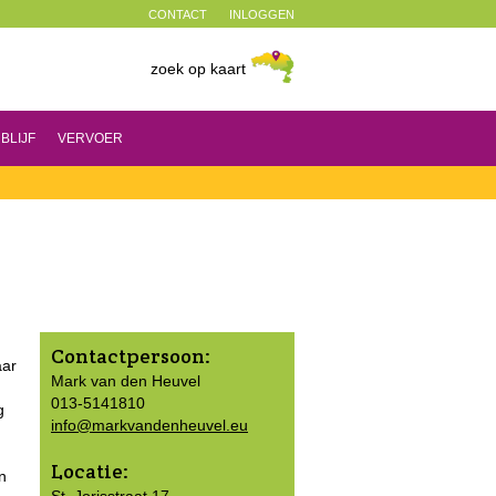
CONTACT
INLOGGEN
zoek op kaart
BLIJF
VERVOER
Contactpersoon:
aar
Mark van den Heuvel
013-5141810
g
info@markvandenheuvel.eu
Locatie:
n