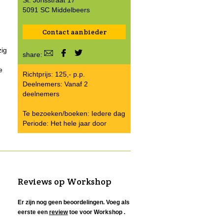
St. Jorisstraat 17
5091 SC Middelbeers
Contact aanbieder
zig
share:
e
Richtprijs: 125,- p.p.
Deelnemers: Vanaf 2
deelnemers
Te bezoeken/boeken: Iedere dag
Periode: Het hele jaar door
Reviews op Workshop
Er zijn nog geen beoordelingen. Voeg als
eerste een
review
toe voor Workshop .