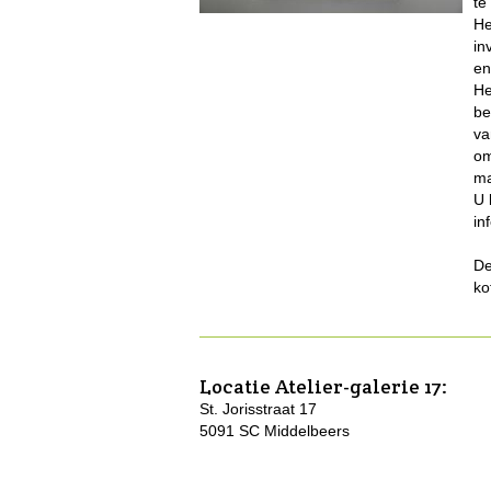
te
He
in
en
He
be
va
om
ma
U 
in
De
ko
Locatie
Atelier-galerie 17
:
St. Jorisstraat 17
5091 SC Middelbeers