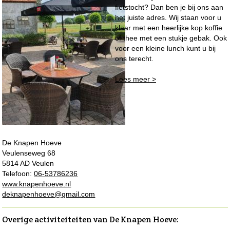
fietstocht? Dan ben je bij ons aan
het juiste adres. Wij staan voor u
klaar met een heerlijke kop koffie
of thee met een stukje gebak. Ook
voor een kleine lunch kunt u bij
ons terecht.
Lees meer >
De Knapen Hoeve
Veulenseweg 68
5814 AD Veulen
Telefoon:
06-53786236
www.knapenhoeve.nl
deknapenhoeve@gmail.com
Overige activiteiteiten van De Knapen Hoeve: