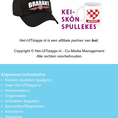
Het-UITstapje.nl is een affiliate partner van
bol.
Copyright © Het-UITstapje.nl - Co-Media Management
Alle rechten voorbehouden
Algemene informatie
Keiskôn spullekes (gadgets)
Over Het-UITstapje.nl
Ambassadeurs
Organisaties
Activiteiten koppelen
Aanmelden/Registreren
Adverteren
Disclaimer