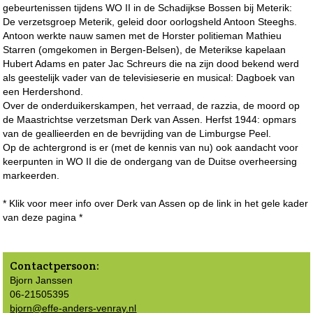
gebeurtenissen tijdens WO II in de Schadijkse Bossen bij Meterik:
De verzetsgroep Meterik, geleid door oorlogsheld Antoon Steeghs.
Antoon werkte nauw samen met de Horster politieman Mathieu
Starren (omgekomen in Bergen-Belsen), de Meterikse kapelaan
Hubert Adams en pater Jac Schreurs die na zijn dood bekend werd
als geestelijk vader van de televisieserie en musical: Dagboek van
een Herdershond.
Over de onderduikerskampen, het verraad, de razzia, de moord op
de Maastrichtse verzetsman Derk van Assen. Herfst 1944: opmars
van de geallieerden en de bevrijding van de Limburgse Peel.
Op de achtergrond is er (met de kennis van nu) ook aandacht voor
keerpunten in WO II die de ondergang van de Duitse overheersing
markeerden.
* Klik voor meer info over Derk van Assen op de link in het gele kader
van deze pagina *
Contactpersoon:
Bjorn Janssen
06-21505395
bjorn@effe-anders-venray.nl