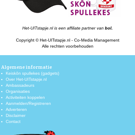
Het-UITstapje.nl is een affiliate partner van
bol.
Copyright © Het-UITstapje.nl - Co-Media Management
Alle rechten voorbehouden
Algemene informatie
Keiskôn spullekes (gadgets)
Over Het-UITstapje.nl
Ambassadeurs
Organisaties
Activiteiten koppelen
Aanmelden/Registreren
Adverteren
Disclaimer
Contact