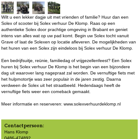
Wilt u een lekker dagje uit met vrienden of familie? Huur dan een
Solex of scooter bij Solex verhuur De Klomp. Raas op een
authentieke Solex door prachtige omgeving in Brabant en geniet
intens van alles wat op uw pad komt. Begin uw Solex tocht vanuit
Grave of laat de Solexen op locatie afleveren. De mogelijkheden van
het huren van een Solex zijn eindeloos bij Solex verhuur De Klomp.
Een bedrijfsuitje, reünie, familiedag of vrijgezellenfeest? Een Solex
huren bij Solex verhuur De Klomp is het begin van een bijzondere
dag uit waarover lang nagepraat zal worden. De vernuftige fiets met
het hulpmotortje was zeer populair in de jaren zestig. Daarna
verdween de Solex uit het straatbeeld. Hedendaags heeft de
vernuftige fiets weer een comeback gemaakt.
Meer informatie en reserveren: www.solexverhuurdeklomp.nl
Contactpersoon:
Hans Klomp
0486-474892