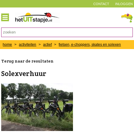
CONTACT
INLOGGEN
home
>
activiteiten
>
actief
>
fietsen, e-choppers, skates en solexen
Terug naar de resultaten
Solexverhuur