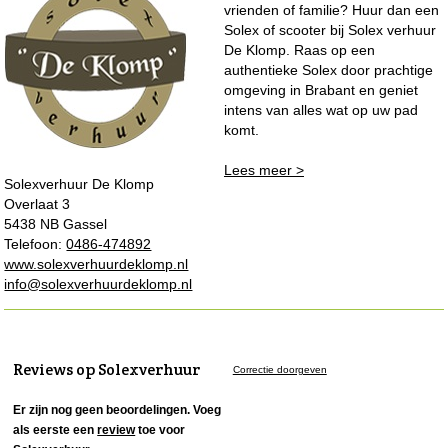
vrienden of familie? Huur dan een
Solex of scooter bij Solex verhuur
De Klomp. Raas op een
authentieke Solex door prachtige
omgeving in Brabant en geniet
intens van alles wat op uw pad
komt.
Lees meer >
Solexverhuur De Klomp
Overlaat 3
5438 NB Gassel
Telefoon:
0486-474892
www.solexverhuurdeklomp.nl
info@solexverhuurdeklomp.nl
Reviews op Solexverhuur
Correctie doorgeven
Er zijn nog geen beoordelingen. Voeg
als eerste een
review
toe voor