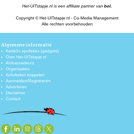
Het-UITstapje.nl is een affiliate partner van
bol.
Copyright © Het-UITstapje.nl - Co-Media Management
Alle rechten voorbehouden
Algemene informatie
Keiskôn spullekes (gadgets)
Over Het-UITstapje.nl
Ambassadeurs
Organisaties
Activiteiten koppelen
Aanmelden/Registreren
Adverteren
Disclaimer
Contact