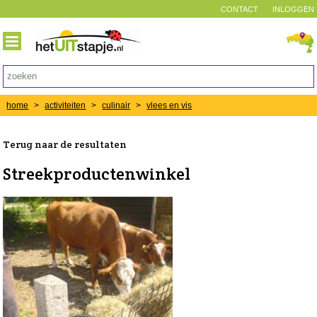
CONTACT
INLOGGEN
home
>
activiteiten
>
culinair
>
vlees en vis
Terug naar de resultaten
Streekproductenwinkel