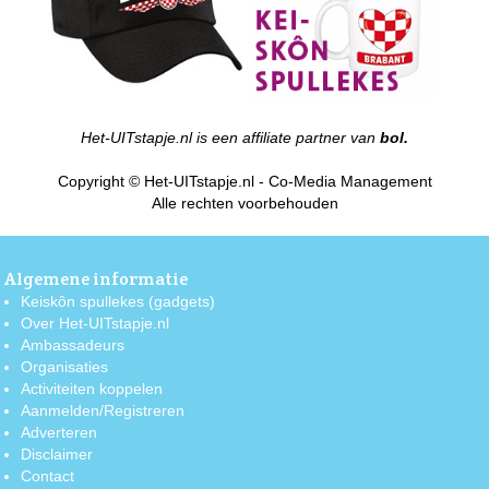
Het-UITstapje.nl is een affiliate partner van
bol.
Copyright © Het-UITstapje.nl - Co-Media Management
Alle rechten voorbehouden
Algemene informatie
Keiskôn spullekes (gadgets)
Over Het-UITstapje.nl
Ambassadeurs
Organisaties
Activiteiten koppelen
Aanmelden/Registreren
Adverteren
Disclaimer
Contact