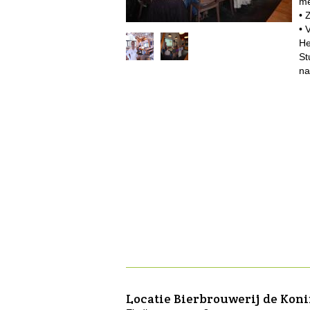
me
• 
• 
He
St
na
Locatie
Bierbrouwerij de Kon