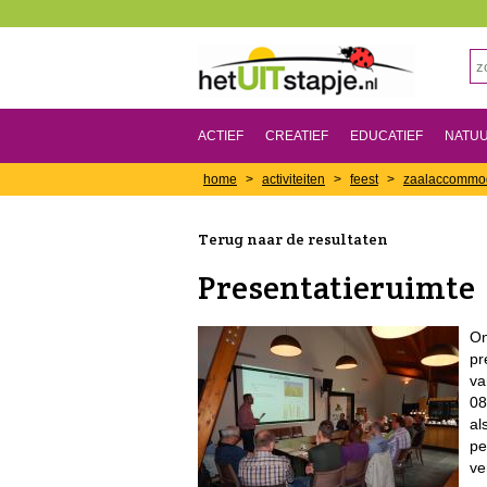
ACTIEF
CREATIEF
EDUCATIEF
NATU
home
>
activiteiten
>
feest
>
zaalaccommo
Terug naar de resultaten
Presentatieruimte
On
pr
va
08
al
pe
ve