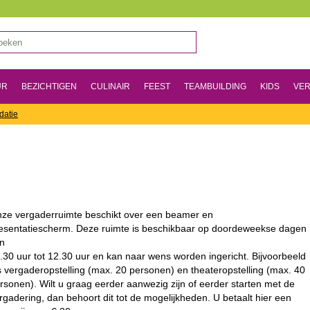
UR
BEZICHTIGEN
CULINAIR
FEEST
TEAMBUILDING
KIDS
VER
datie
ze vergaderruimte beschikt over een beamer en
esentatiescherm. Deze ruimte is beschikbaar op doordeweekse dagen
n
.30 uur tot 12.30 uur en kan naar wens worden ingericht. Bijvoorbeeld
s vergaderopstelling (max. 20 personen) en theateropstelling (max. 40
rsonen). Wilt u graag eerder aanwezig zijn of eerder starten met de
rgadering, dan behoort dit tot de mogelijkheden. U betaalt hier een