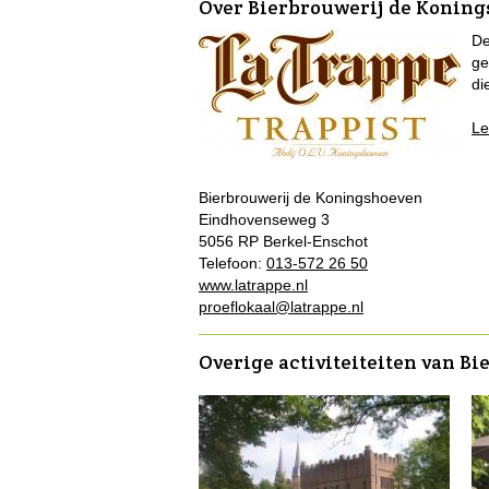
Over Bierbrouwerij de Konin
De
ge
di
Le
Bierbrouwerij de Koningshoeven
Eindhovenseweg 3
5056 RP Berkel-Enschot
Telefoon:
013-572 26 50
www.latrappe.nl
proeflokaal@latrappe.nl
Overige activiteiteiten van B