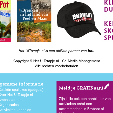
Het-UITstapje.nl is een affiliate partner van
bol.
Copyright © Het-UITstapje.nl - Co-Media Management
Alle rechten voorbehouden
gemene informatie
Meld je
GRATIS
aan!
Keiskôn spullekes (gadgets)
Over Het-UITstapje.nl
Zijn jullie ook een aanbieder van
Ambassadeurs
activiteiten en/of een
Organisaties
accommodatie in Brabant of
Activiteiten koppelen