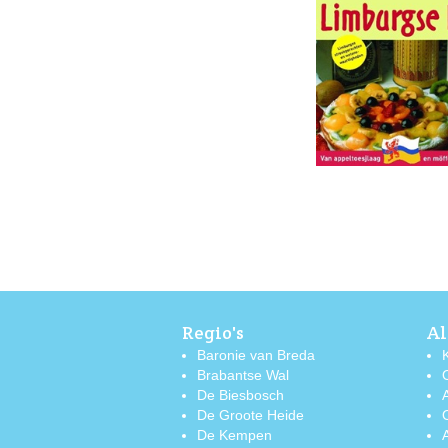
Regio's
Al
Baronie van Breda
Brabantse Wal
De Biesbosch
De Groote Heide
De Kempen