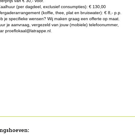
erprijs van € 30,- voor.
Zaalhuur (per dagdeel, exclusief consumpties): € 130,00
Vergaderarrangement (koffie, thee, plat en bruiswater): € 8,- p.p.
b je specifieke wensen? Wij maken graag een offerte op maat.
uur je aanvraag, vergezeld van jouw (mobiele) telefoonummer,
ar proeflokaal@latrappe.nl.
ingshoeven
: