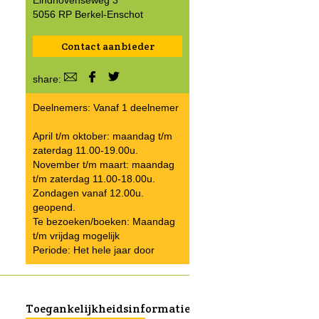
Eindhovenseweg 3
5056 RP Berkel-Enschot
Contact aanbieder
share:
Deelnemers: Vanaf 1 deelnemer
April t/m oktober: maandag t/m
zaterdag 11.00-19.00u.
November t/m maart: maandag
t/m zaterdag 11.00-18.00u.
Zondagen vanaf 12.00u.
geopend.
Te bezoeken/boeken: Maandag
t/m vrijdag mogelijk
Periode: Het hele jaar door
Toegankelijkheidsinformatie