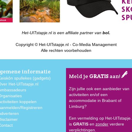
Het-UITstapje.nl is een affiliate partner van
bol.
Copyright © Het-UITstapje.nl - Co-Media Management
Alle rechten voorbehouden
gemene informatie
Meld je
GRATIS
aan!
Keiskôn spullekes (gadgets)
Over Het-UITstapje.nl
Zijn jullie ook een aanbieder van
Ambassadeurs
activiteiten en/of een
Organisaties
accommodatie in Brabant of
Activiteiten koppelen
Limburg?
Aanmelden/Registreren
Adverteren
Een vermelding op Het-UITstapje.
Disclaimer
is
GRATIS
en
zonder
verdere
Contact
verplichtingen.