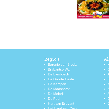
Regio's
Al
Baronie van Breda
Brabantse Wal
De Biesbosch
De Groote Heide
De Kempen
De Maashorst
De Meierij
De Peel
Hart van Brabant
Het Land van Cuijk