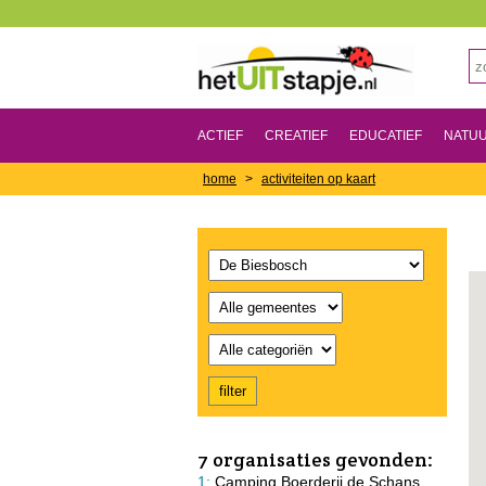
ACTIEF
CREATIEF
EDUCATIEF
NATU
home
>
activiteiten op kaart
7 organisaties gevonden:
1:
Camping Boerderij de Schans