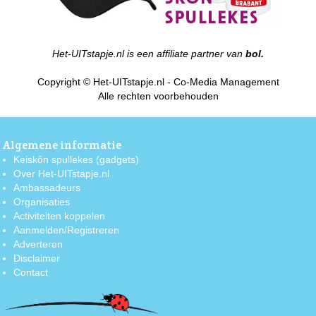
Het-UITstapje.nl is een affiliate partner van
bol.
Copyright © Het-UITstapje.nl - Co-Media Management
Alle rechten voorbehouden
Algemene informatie
Keiskôn spullekes (gadgets)
Over Het-UITstapje.nl
Ambassadeurs
Organisaties
Activiteiten koppelen
Aanmelden/Registreren
Adverteren
Disclaimer
Contact