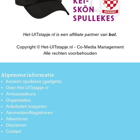
Het-UITstapje.nl is een affiliate partner van
bol.
Copyright © Het-UITstapje.nl - Co-Media Management
Alle rechten voorbehouden
Algemene informatie
Keiskôn spullekes (gadgets)
Over Het-UITstapje.nl
Ambassadeurs
Organisaties
Activiteiten koppelen
Aanmelden/Registreren
Adverteren
Disclaimer
Contact