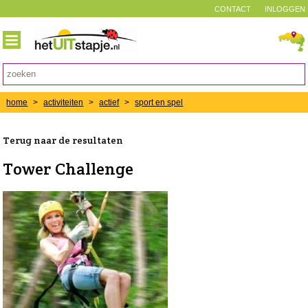
CONTACT
INLOGGEN
home
>
activiteiten
>
actief
>
sport en spel
Terug naar de resultaten
Tower Challenge