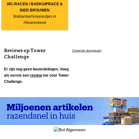
WC-RACEN / BADKUIPRACE &
BIER BROUWEN
BrabantseGroepsuitjes.nl
Hilvarenbeek
Reviews op Tower
Correctie doorgeven
Challenge
Er zijn nog geen beoordelingen. Voeg
als eerste een
review
toe voor Tower
Challenge.