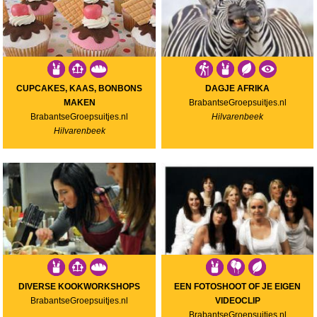
CUPCAKES, KAAS, BONBONS
DAGJE AFRIKA
MAKEN
BrabantseGroepsuitjes.nl
BrabantseGroepsuitjes.nl
Hilvarenbeek
Hilvarenbeek
DIVERSE KOOKWORKSHOPS
EEN FOTOSHOOT OF JE EIGEN
BrabantseGroepsuitjes.nl
VIDEOCLIP
BrabantseGroepsuitjes.nl