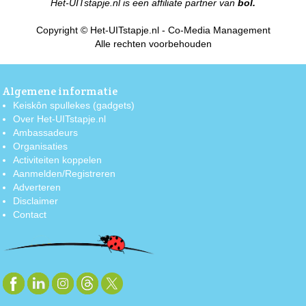
Het-UITstapje.nl is een affiliate partner van
bol.
Copyright © Het-UITstapje.nl - Co-Media Management
Alle rechten voorbehouden
Algemene informatie
Keiskôn spullekes (gadgets)
Over Het-UITstapje.nl
Ambassadeurs
Organisaties
Activiteiten koppelen
Aanmelden/Registreren
Adverteren
Disclaimer
Contact