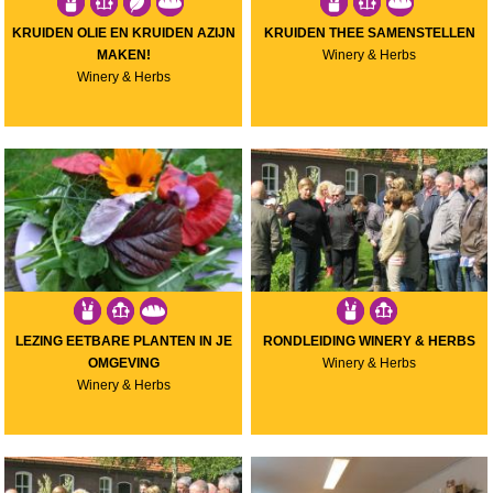
KRUIDEN OLIE EN KRUIDEN AZIJN
KRUIDEN THEE SAMENSTELLEN
MAKEN!
Winery & Herbs
Winery & Herbs
LEZING EETBARE PLANTEN IN JE
RONDLEIDING WINERY & HERBS
OMGEVING
Winery & Herbs
Winery & Herbs