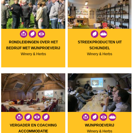
RONDLEIDINGEN OVER HET
STREEKPRODUCTEN UIT
BEDRIJF MET WIJNPROEVERIJ
SCHIJNDEL
Winery & Herbs
Winery & Herbs
VERGADER EN COACHING
WIJNPROEVERIJ
ACCOMMODATIE
Winery & Herbs