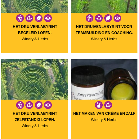
HET DRUIVENLABYRINT
HET DRUIVENLABYRINT VOOR
BEGELEID LOPEN.
TEAMBUILDING EN COACHING.
Winery & Herbs
Winery & Herbs
HET DRUIVENLABYRINT
HET MAKEN VAN CRÈME EN ZALF
ZELFSTANDIG LOPEN.
Winery & Herbs
Winery & Herbs