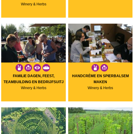
Winery & Herbs
FAMILIE DAGEN, FEEST,
HANDCRÉME EN SPIERBALSEM
TEAMBUILDING EN BEDRIJFSUITJ
MAKEN
Winery & Herbs
Winery & Herbs