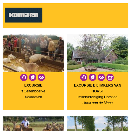
EXCURSIE
EXCURSIE BIJ IMKERS VAN
't Geitenboerke
HORST
Veldhoven
Imkervereniging Horst eo
Horst aan de Maas