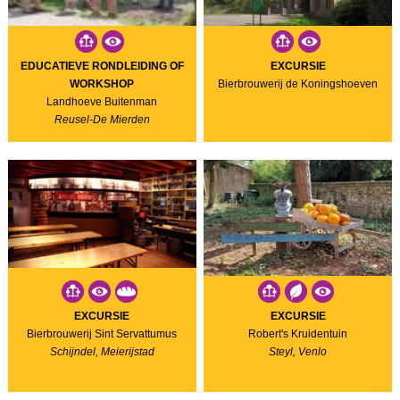
EDUCATIEVE RONDLEIDING OF
EXCURSIE
WORKSHOP
Bierbrouwerij de Koningshoeven
Landhoeve Buitenman
Reusel-De Mierden
EXCURSIE
EXCURSIE
Bierbrouwerij Sint Servattumus
Robert's Kruidentuin
Schijndel, Meierijstad
Steyl, Venlo