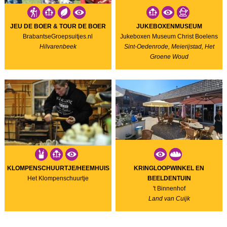
JEU DE BOER & TOUR DE BOER
JUKEBOXENMUSEUM
BrabantseGroepsuitjes.nl
Jukeboxen Museum Christ Boelens
Hilvarenbeek
Sint-Oedenrode, Meierijstad, Het
Groene Woud
KLOMPENSCHUURTJE/HEEMHUIS
KRINGLOOPWINKEL EN
Het Klompenschuurtje
BEELDENTUIN
't Binnenhof
Land van Cuijk