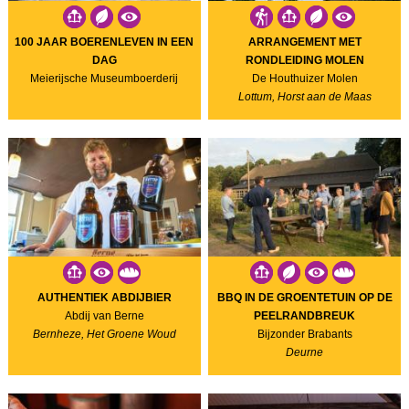
100 JAAR BOERENLEVEN IN EEN
ARRANGEMENT MET
DAG
RONDLEIDING MOLEN
Meierijsche Museumboerderij
De Houthuizer Molen
Lottum, Horst aan de Maas
AUTHENTIEK ABDIJBIER
BBQ IN DE GROENTETUIN OP DE
Abdij van Berne
PEELRANDBREUK
Bernheze, Het Groene Woud
Bijzonder Brabants
Deurne