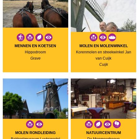
MENNEN EN KOETSEN
MOLEN EN MOLENWINKEL
Hippodroom
Korenmolen en streekwinkel Jan
Grave
van Cuijk
Cuijk
MOLEN RONDLEIDING
NATUURCENTRUM