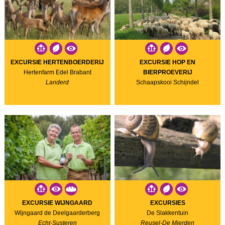
EXCURSIE HERTENBOERDERIJ
EXCURSIE HOP EN
Hertenfarm Edel Brabant
BIERPROEVERIJ
Landerd
Schaapskooi Schijndel
EXCURSIE WIJNGAARD
EXCURSIES
Wijngaard de Deelgaarderberg
De Slakkentuin
Echt-Susteren
Reusel-De Mierden