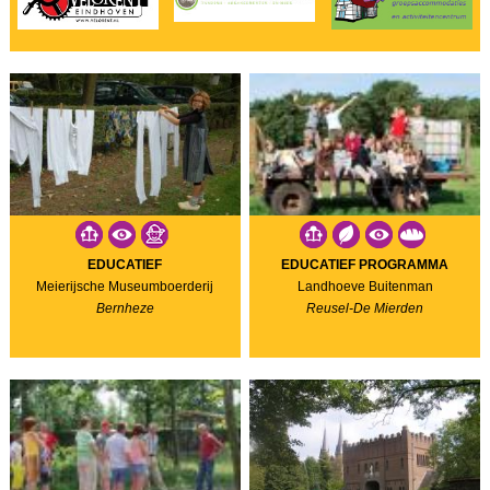
EDUCATIEF
EDUCATIEF PROGRAMMA
Meierijsche Museumboerderij
Landhoeve Buitenman
Bernheze
Reusel-De Mierden