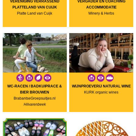
VERENIGING VERRASSEND
VERGADER EN COACHING
PLATTELAND VAN CUIJK
ACCOMMODATIE
Platte Land van Cuijk
Winery & Herbs
WC-RACEN / BADKUIPRACE &
WIJNPROEVERIJ NATURAL WINE
BIER BROUWEN
KURK organic wines
BrabantseGroepsuitjes.nl
Hilvarenbeek