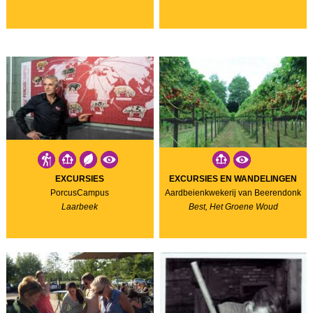
EXCURSIES
EXCURSIES EN WANDELINGEN
PorcusCampus
Aardbeienkwekerij van Beerendonk
Laarbeek
Best, Het Groene Woud