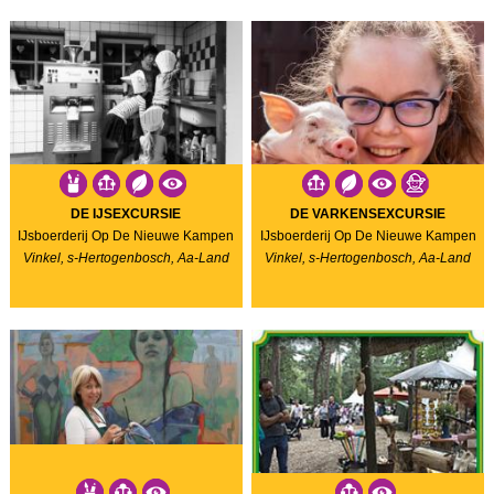
DE IJSEXCURSIE
DE VARKENSEXCURSIE
IJsboerderij Op De Nieuwe Kampen
IJsboerderij Op De Nieuwe Kampen
Vinkel, s-Hertogenbosch, Aa-Land
Vinkel, s-Hertogenbosch, Aa-Land