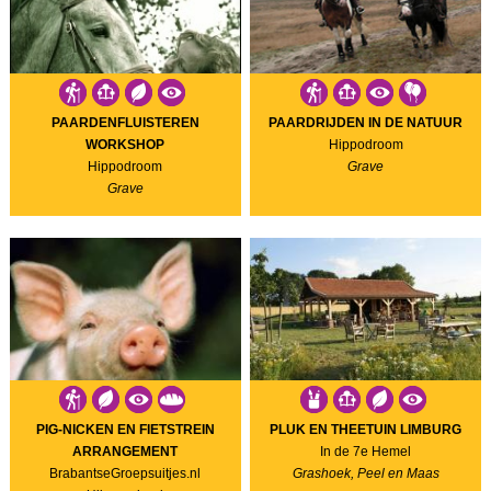
PAARDENFLUISTEREN
PAARDRIJDEN IN DE NATUUR
WORKSHOP
Hippodroom
Hippodroom
Grave
Grave
PIG-NICKEN EN FIETSTREIN
PLUK EN THEETUIN LIMBURG
ARRANGEMENT
In de 7e Hemel
BrabantseGroepsuitjes.nl
Grashoek, Peel en Maas