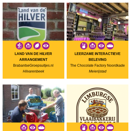
LAND VAN DE HILVER
LEERZAME INTERACTIEVE
ARRANGEMENT
BELEVING
BrabantseGroepsuitjes.nl
The Chocolate Factory Noordkade
Hilvarenbeek
Meierijstad