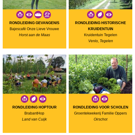
RONDLEIDING GEVANGENIS
RONDLEIDING HISTORISCHE
Bajescafé Onze Lieve Vrouwe
KRUIDENTUIN
Horst aan de Maas
Kruidentuin Tegelen
Venlo, Tegelen
RONDLEIDING HOPTOUR
RONDLEIDING VOOR SCHOLEN
BrabantHop
Groentekwekerij Familie Oppers
Land van Cuijk
Oirschot