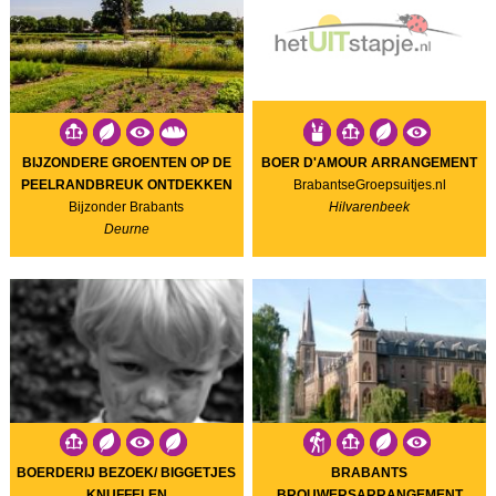
BIJZONDERE GROENTEN OP DE
BOER D'AMOUR ARRANGEMENT
PEELRANDBREUK ONTDEKKEN
BrabantseGroepsuitjes.nl
Bijzonder Brabants
Hilvarenbeek
Deurne
BOERDERIJ BEZOEK/ BIGGETJES
BRABANTS
KNUFFELEN
BROUWERSARRANGEMENT