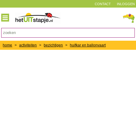
CONTACT
INLOGGEN
home
>
activiteiten
>
bezichtigen
>
huifkar en ballonvaart