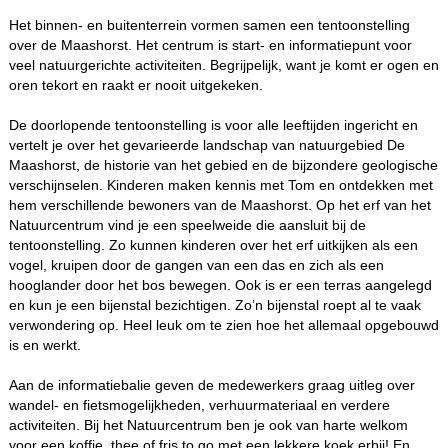
Het binnen- en buitenterrein vormen samen een tentoonstelling
over de Maashorst. Het centrum is start- en informatiepunt voor
veel natuurgerichte activiteiten. Begrijpelijk, want je komt er ogen en
oren tekort en raakt er nooit uitgekeken.
De doorlopende tentoonstelling is voor alle leeftijden ingericht en
vertelt je over het gevarieerde landschap van natuurgebied De
Maashorst, de historie van het gebied en de bijzondere geologische
verschijnselen. Kinderen maken kennis met Tom en ontdekken met
hem verschillende bewoners van de Maashorst. Op het erf van het
Natuurcentrum vind je een speelweide die aansluit bij de
tentoonstelling. Zo kunnen kinderen over het erf uitkijken als een
vogel, kruipen door de gangen van een das en zich als een
hooglander door het bos bewegen. Ook is er een terras aangelegd
en kun je een bijenstal bezichtigen. Zo’n bijenstal roept al te vaak
verwondering op. Heel leuk om te zien hoe het allemaal opgebouwd
is en werkt.
Aan de informatiebalie geven de medewerkers graag uitleg over
wandel- en fietsmogelijkheden, verhuurmateriaal en verdere
activiteiten. Bij het Natuurcentrum ben je ook van harte welkom
voor een koffie, thee of fris to go met een lekkere koek erbij! En