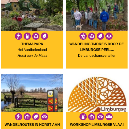
THEMAPARK
WANDELING TIJDREIS DOOR DE
Het Aardbeienland
LIMBURGSE PEEL....
Horst aan de Maas
De Landschapsverteller
WANDELROUTES IN HORST AAN
WORKSHOP LIMBURGSE VLAAI