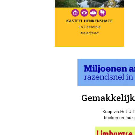
KASTEEL HENKENSHAGE
La Casserole
Meierijstad
Gemakkelijk 
Koop via Het-UIT
boeken en muzie