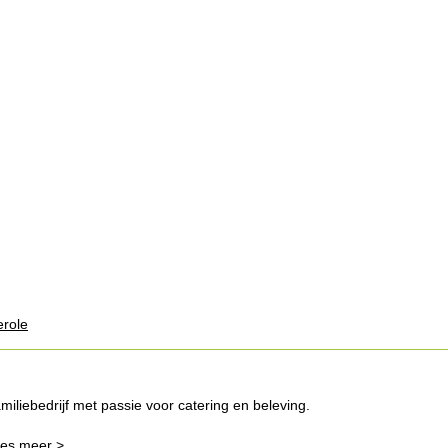
erole
miliebedrijf met passie voor catering en beleving.
es meer >