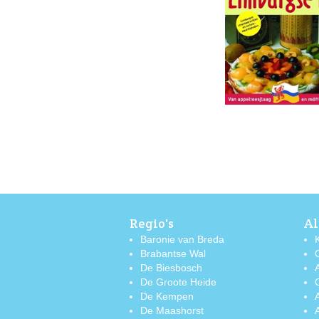
Regio's
Al
Baronie van Breda
Brabantse Wal
De Biesbosch
De Groote Heide
De Kempen
De Maashorst