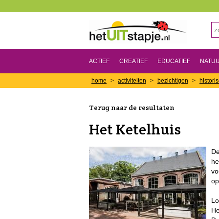
ACTIEF
CREATIEF
EDUCATIEF
NATU
home
>
activiteiten
>
bezichtigen
>
histori
Terug naar de resultaten
Het Ketelhuis
De
he
vo
op
Lo
He