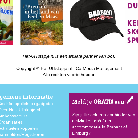
Het-UITstapje.nl is een affiliate partner van
bol.
Copyright © Het-UITstapje.nl - Co-Media Management
Alle rechten voorbehouden
gemene informatie
Meld je
GRATIS
aan!
Keiskôn spullekes (gadgets)
Over Het-UITstapje.nl
Zijn jullie ook een aanbieder van
Ambassadeurs
activiteiten en/of een
Organisaties
accommodatie in Brabant of
Activiteiten koppelen
Limburg?
Aanmelden/Registreren