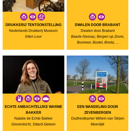
DRUKKERIJ TENTOONSTELLING
DWALEN DOOR BRABANT
Nederlands Drukkerij Museum
Dwalen door Brabant
Etten-Leur
Baarle-Nassau, Bergen op Zoom,
Boxmeer, Boxtel, Breda, ...
ECHTE AMBACHTELIJKE WARME
EEN WANDELING DOOR
BAKKER
ZEVENBERGEN
Natalie de Echte Bakker
Oudheidkamer Willem van Strijen
Grevenbicht, Sittard-Geleen
Moerdijk