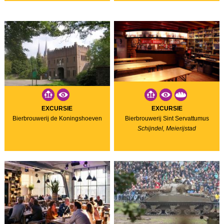
EXCURSIE
EXCURSIE
Bierbrouwerij de Koningshoeven
Bierbrouwerij Sint Servattumus
Schijndel, Meierijstad