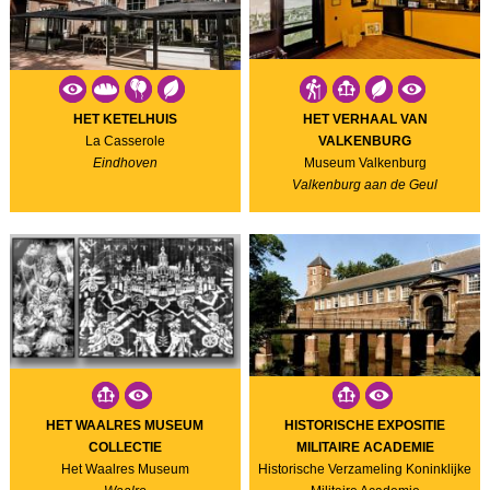
HET KETELHUIS
HET VERHAAL VAN
La Casserole
VALKENBURG
Eindhoven
Museum Valkenburg
Valkenburg aan de Geul
HET WAALRES MUSEUM
HISTORISCHE EXPOSITIE
COLLECTIE
MILITAIRE ACADEMIE
Het Waalres Museum
Historische Verzameling Koninklijke