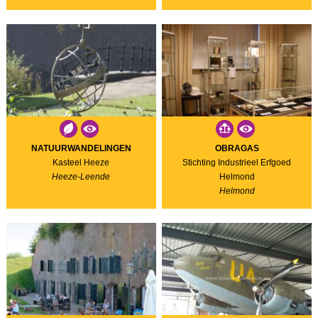
NATUURWANDELINGEN
OBRAGAS
Kasteel Heeze
Stichting Industrieel Erfgoed
Heeze-Leende
Helmond
Helmond