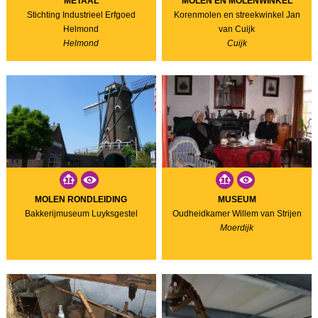
METAAL
MOLEN EN MOLENWINKEL
Stichting Industrieel Erfgoed
Korenmolen en streekwinkel Jan
Helmond
van Cuijk
Helmond
Cuijk
MOLEN RONDLEIDING
MUSEUM
Bakkerijmuseum Luyksgestel
Oudheidkamer Willem van Strijen
Moerdijk