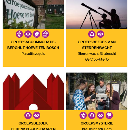
GROEPSACCOMMODATIE-
GROEPSBEZOEK AAN
BERGHUT HOEVE TEN BOSCH
STERRENWACHT
Paradijsvogels
Sterrenwacht Strabrecht
Geldrop-Mierlo
GROEPSBEZOEK
GROEPSMYSTERIE
GEDENKPLAATS HAAREN
preHistorisch Dorp