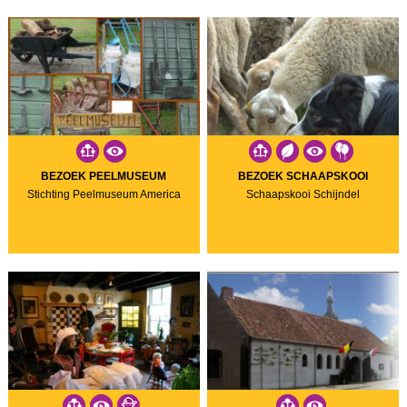
BEZOEK PEELMUSEUM
BEZOEK SCHAAPSKOOI
Stichting Peelmuseum America
Schaapskooi Schijndel