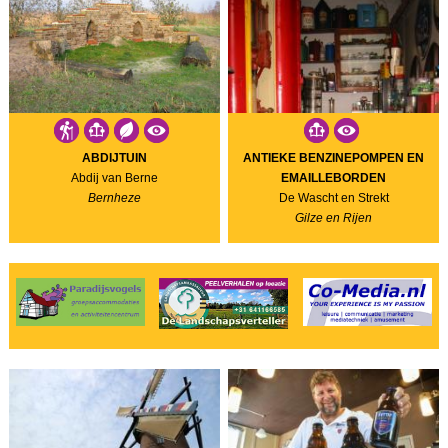
ABDIJTUIN
ANTIEKE BENZINEPOMPEN EN
Abdij van Berne
EMAILLEBORDEN
Bernheze
De Wascht en Strekt
Gilze en Rijen