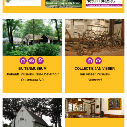
BUITENMUSEUM
COLLECTIE JAN VISSER
Brabants Museum Oud-Oosterhout
Jan Visser Museum
Oosterhout NB
Helmond