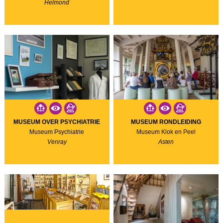
Helmond
MUSEUM OVER PSYCHIATRIE
MUSEUM RONDLEIDING
Museum Psychiatrie
Museum Klok en Peel
Venray
Asten