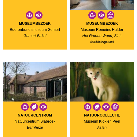
MUSEUMBEZOEK
MUSEUMBEZOEK
Boerenbondsmuseum Gemert
Museum Romeins Halder
Gemert-Bakel
Het Groene Woud, Sint-
Michielsgestel
NATUURCENTRUM
NATUURCOLLECTIE
Natuurcentrum Slabroek
Museum Klok en Peel
Bernheze
Asten