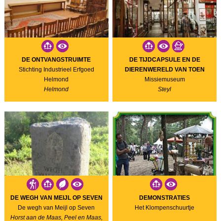
DE ONTVANGSTRUIMTE
DE TIJDCAPSULE EN DE
Stichting Industrieel Erfgoed
DIERENWERELD VAN TOEN
Helmond
Missiemuseum
Helmond
Steyl
DE WEGH VAN MEIJL OP SEVEN
DEMONSTRATIES
De wegh van Meijl op Seven
Het Klompenschuurtje
Horst aan de Maas, Peel en Maas,