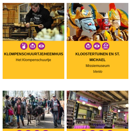
KLOMPENSCHUURTJE/HEEMHUIS
KLOOSTERTUINEN EN ST.
Het Klompenschuurtje
MICHAEL
Missiemuseum
Venlo