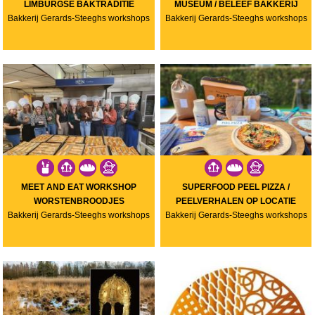
LIMBURGSE BAKTRADITIE
MUSEUM / BELEEF BAKKERIJ
Bakkerij Gerards-Steeghs workshops
Bakkerij Gerards-Steeghs workshops
MEET AND EAT WORKSHOP
SUPERFOOD PEEL PIZZA /
WORSTENBROODJES
PEELVERHALEN OP LOCATIE
Bakkerij Gerards-Steeghs workshops
Bakkerij Gerards-Steeghs workshops