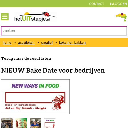
CONTACT
INLOGGEN
home
>
activiteiten
>
creatief
>
koken en bakken
Terug naar de resultaten
NIEUW Bake Date voor bedrijven