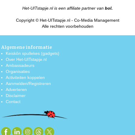
Het-UITstapje.nl is een affiliate partner van
bol.
Copyright © Het-UITstapje.nl - Co-Media Management
Alle rechten voorbehouden
Algemene informatie
Keiskôn spullekes (gadgets)
Over Het-UITstapje.nl
Ambassadeurs
Organisaties
Activiteiten koppelen
Aanmelden/Registreren
Adverteren
Disclaimer
Contact