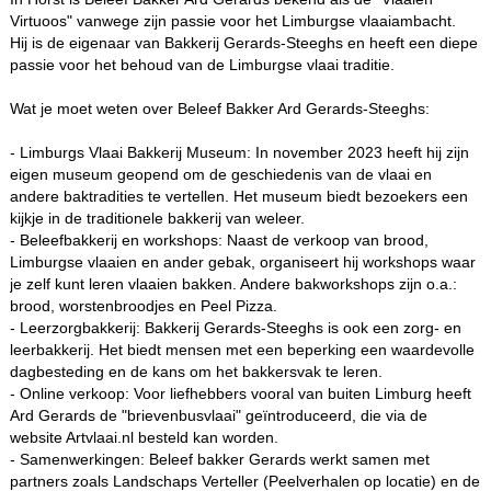
Virtuoos" vanwege zijn passie voor het Limburgse vlaaiambacht.
Hij is de eigenaar van Bakkerij Gerards-Steeghs en heeft een diepe
passie voor het behoud van de Limburgse vlaai traditie.
Wat je moet weten over Beleef Bakker Ard Gerards-Steeghs:
- Limburgs Vlaai Bakkerij Museum: In november 2023 heeft hij zijn
eigen museum geopend om de geschiedenis van de vlaai en
andere baktradities te vertellen. Het museum biedt bezoekers een
kijkje in de traditionele bakkerij van weleer.
- Beleefbakkerij en workshops: Naast de verkoop van brood,
Limburgse vlaaien en ander gebak, organiseert hij workshops waar
je zelf kunt leren vlaaien bakken. Andere bakworkshops zijn o.a.:
brood, worstenbroodjes en Peel Pizza.
- Leerzorgbakkerij: Bakkerij Gerards-Steeghs is ook een zorg- en
leerbakkerij. Het biedt mensen met een beperking een waardevolle
dagbesteding en de kans om het bakkersvak te leren.
- Online verkoop: Voor liefhebbers vooral van buiten Limburg heeft
Ard Gerards de "brievenbusvlaai" geïntroduceerd, die via de
website Artvlaai.nl besteld kan worden.
- Samenwerkingen: Beleef bakker Gerards werkt samen met
partners zoals Landschaps Verteller (Peelverhalen op locatie) en de