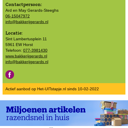
Contactpersoon:
Ard en May Gerards-Steeghs
06-15047972
info@bakkerijgerards.nl
Locatie:
Sint Lambertusplein 11
5961 EW Horst
Telefoon:
077-3981430
www.bakkerijgerards.nl
info@bakkerijgerards.nl
Actief aanbod op Het-UITstapje.nl sinds 10-02-2022