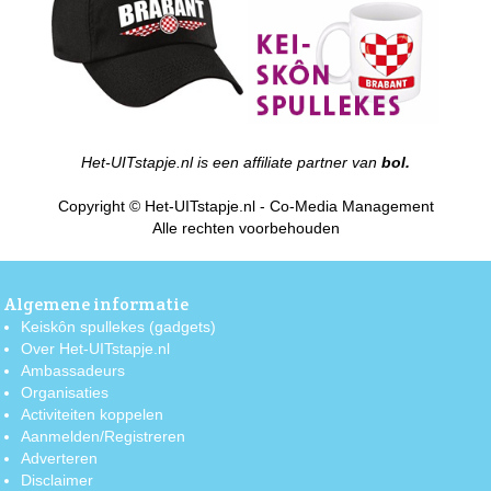
Het-UITstapje.nl is een affiliate partner van
bol.
Copyright © Het-UITstapje.nl - Co-Media Management
Alle rechten voorbehouden
Algemene informatie
Keiskôn spullekes (gadgets)
Over Het-UITstapje.nl
Ambassadeurs
Organisaties
Activiteiten koppelen
Aanmelden/Registreren
Adverteren
Disclaimer