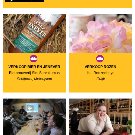
VERKOOP BIER EN JENEVER
VERKOOP ROZEN
Bierbrouwerij Sint Servattumus
Het Roozenhuys
Schijndel, Meierijstad
Cuijk