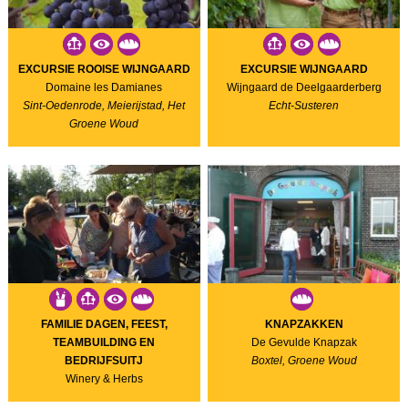
EXCURSIE ROOISE WIJNGAARD
EXCURSIE WIJNGAARD
Domaine les Damianes
Wijngaard de Deelgaarderberg
Sint-Oedenrode, Meierijstad, Het
Echt-Susteren
Groene Woud
FAMILIE DAGEN, FEEST,
KNAPZAKKEN
TEAMBUILDING EN
De Gevulde Knapzak
BEDRIJFSUITJ
Boxtel, Groene Woud
Winery & Herbs