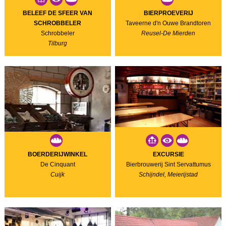
BELEEF DE SFEER VAN
BIERPROEVERIJ
SCHROBBELER
Taveerne d'n Ouwe Brandtoren
Schrobbeler
Reusel-De Mierden
Tilburg
BOERDERIJWINKEL
EXCURSIE
De Cinquant
Bierbrouwerij Sint Servattumus
Cuijk
Schijndel, Meierijstad