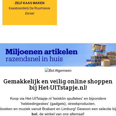
ZELF KAAS MAKEN
Kaasboerderij De Ruurhoeve
Eersel
Gemakkelijk en veilig online shoppen
bij Het-UITstapje.nl!
Koop via Het-UITstapje.nl 'keiskôn spullekes' en bijzondere
'hebbedingeskes' (gadgets), streekproducten,
boeken en muziek vanuit Brabant en Limburg! Gewoon een selectie bij
bol
, de winkel van ons allemaal!