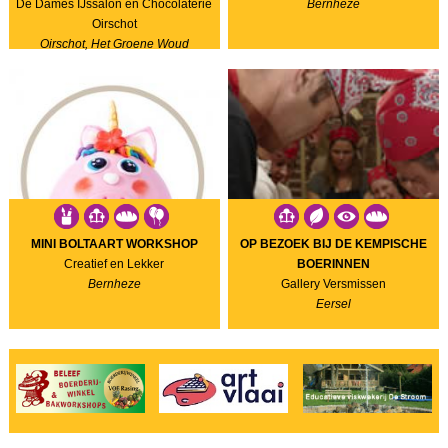
De Dames IJssalon en Chocolaterie
Bernheze
Oirschot
Oirschot, Het Groene Woud
MINI BOLTAART WORKSHOP
OP BEZOEK BIJ DE KEMPISCHE
Creatief en Lekker
BOERINNEN
Bernheze
Gallery Versmissen
Eersel