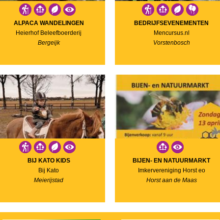
ALPACA WANDELINGEN
BEDRIJFSEVENEMENTEN
Heierhof Beleefboerderij
Mencursus.nl
Bergeijk
Vorstenbosch
BIJ KATO KIDS
BIJEN- EN NATUURMARKT
Bij Kato
Imkervereniging Horst eo
Meierijstad
Horst aan de Maas