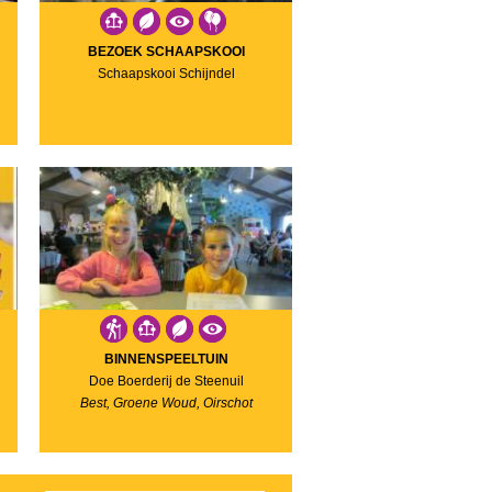
BEZOEK SCHAAPSKOOI
Schaapskooi Schijndel
BINNENSPEELTUIN
Doe Boerderij de Steenuil
Best, Groene Woud, Oirschot