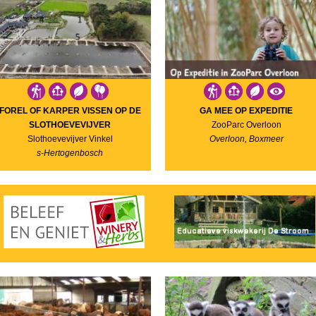
FOREL OF KARPER VISSEN OP DE
GA MEE OP EXPEDITIE
SLOTHOEVEVIJVER
ZooParc Overloon
Slothoevevijver Vinkel
Overloon, Boxmeer
s-Hertogenbosch