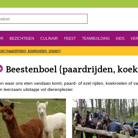
UR
BEZICHTIGEN
CULINAIR
FEEST
TEAMBUILDING
KIDS
VER
el (paardrijden, koekroelen, vissen)
Beestenboel (paardrijden, koek
en waar ons eten vandaan komt, paard- of ezel rijden, koekroelen of v
n leerzaam uitstapje vol dierenplezier.