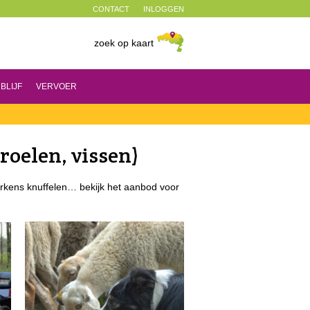
CONTACT
INLOGGEN
zoek op kaart
BLIJF
VERVOER
roelen, vissen)
arkens knuffelen… bekijk het aanbod voor