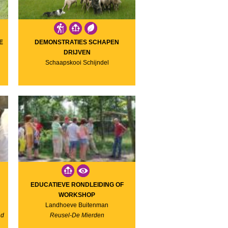
E
DEMONSTRATIES SCHAPEN
DRIJVEN
Schaapskooi Schijndel
EDUCATIEVE RONDLEIDING OF
WORKSHOP
Landhoeve Buitenman
nd
Reusel-De Mierden