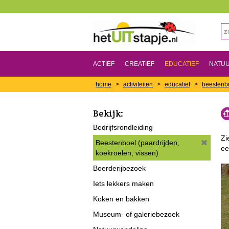
ACTIEF
CREATIEF
EDUCATIEF
NATU
home
>
activiteiten
>
educatief
>
beestenbo
Bekijk:
Bedrijfsrondleiding
Zi
Beestenboel (paardrijden,
ee
koekroelen, vissen)
Boerderijbezoek
Iets lekkers maken
Koken en bakken
Museum- of galeriebezoek