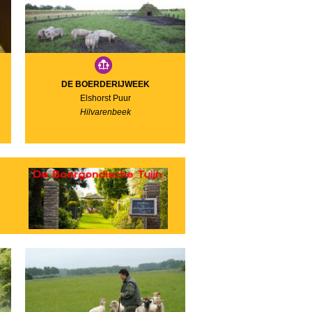
DE BOERDERIJWEEK
Elshorst Puur
Hilvarenbeek