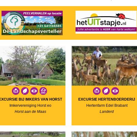
EXCURSIE BIJ IMKERS VAN HORST
EXCURSIE HERTENBOERDERIJ
Imkervereniging Horst eo
Hertenfarm Edel Brabant
Horst aan de Maas
Landerd