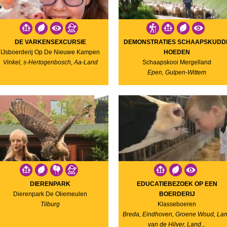
DE VARKENSEXCURSIE
DEMONSTRATIES SCHAAPSKUDD
IJsboerderij Op De Nieuwe Kampen
HOEDEN
Vinkel, s-Hertogenbosch, Aa-Land
Schaapskooi Mergelland
Epen, Gulpen-Wittem
DIERENPARK
EDUCATIEBEZOEK OP EEN
Dierenpark De Oliemeulen
BOERDERIJ
Tilburg
Klasseboeren
Breda, Eindhoven, Groene Woud, La
van de Hilver, Land...