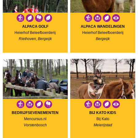
ALPACA GOLF
ALPACA WANDELINGEN
Heierhof Beleefboerderij
Heierhof Beleefboerderij
Riethoven, Bergeijk
Bergeijk
BEDRIJFSEVENEMENTEN
BIJ KATO KIDS
Mencursus.nl
Bij Kato
Vorstenbosch
Meierijstad