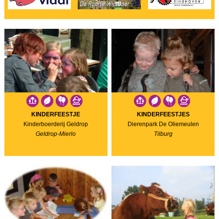
KINDERFEESTJE
KINDERFEESTJES
Kinderboerderij Geldrop
Dierenpark De Oliemeulen
Geldrop-Mierlo
Tilburg