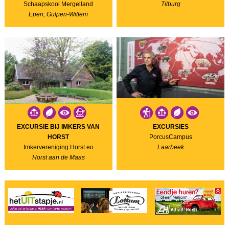
Schaapskooi Mergelland
Tilburg
Epen, Gulpen-Wittem
EXCURSIE BIJ IMKERS VAN
EXCURSIES
HORST
PorcusCampus
Imkervereniging Horst eo
Laarbeek
Horst aan de Maas