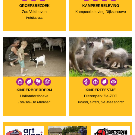
GROEPSBEZOEK
KAMPEERBELEVING
Zoo Veldhoven
Kampeerbeleving Dijksehoeve
Veldhoven
KINDERBOERDERIJ
KINDERFEESTJE
Hollandershoeve
Dierenpark Zie-ZOO
Reusel-De Mierden
Volkel, Uden, De Maashorst