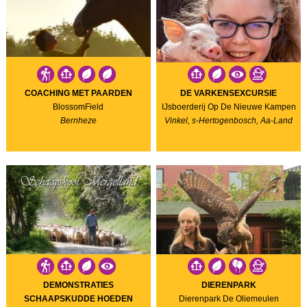
COACHING MET PAARDEN
DE VARKENSEXCURSIE
BlossomField
IJsboerderij Op De Nieuwe Kampen
Bernheze
Vinkel, s-Hertogenbosch, Aa-Land
DEMONSTRATIES
DIERENPARK
SCHAAPSKUDDE HOEDEN
Dierenpark De Oliemeulen