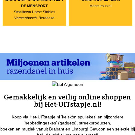
DE MENSPORT
Mencursus.nl
Smalltown Horse Stables
Vorstenbosch, Bernheze
Gemakkelijk en veilig online shoppen
bij Het-UITstapje.nl!
Koop via Het-UITstapje.nl 'keiskôn spullekes' en bijzondere
'hebbedingeskes' (gadgets), streekproducten,
boeken en muziek vanuit Brabant en Limburg! Gewoon een selectie bij
bol
, de winkel van ons allemaal!