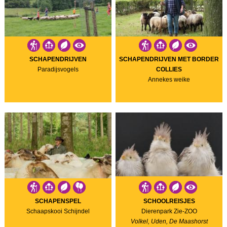
SCHAPENDRIJVEN
SCHAPENDRIJVEN MET BORDER
Paradijsvogels
COLLIES
Annekes weike
SCHAPENSPEL
SCHOOLREISJES
Schaapskooi Schijndel
Dierenpark Zie-ZOO
Volkel, Uden, De Maashorst