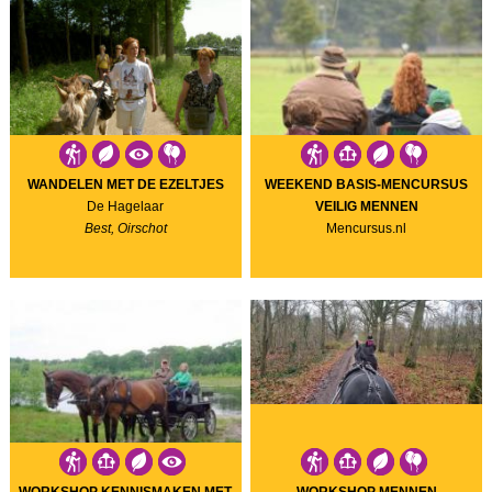
WANDELEN MET DE EZELTJES
WEEKEND BASIS-MENCURSUS
De Hagelaar
VEILIG MENNEN
Best, Oirschot
Mencursus.nl
WORKSHOP KENNISMAKEN MET
WORKSHOP MENNEN