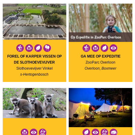
FOREL OF KARPER VISSEN OP
GA MEE OP EXPEDITIE
DE SLOTHOEVEVIJVER
ZooParc Overloon
Slothoevevijver Vinkel
Overloon, Boxmeer
s-Hertogenbosch