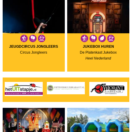
JEUGDCIRCUS JONGLEERS
JUKEBOX HUREN
Circus Jongleers
De Platenkast Jukebox
Heel Nederland