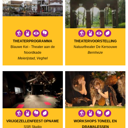
THEATERPROGRAMMA
THEATERVOORSTELLING
Blauwe Kei - Theater aan de
Natuurtheater De Kersouwe
Noordkade
Bernheze
Meierijstad, Veghel
VRIJGEZELLENFEEST OPNAME
WORKSHOPS TONEEL EN
SSR Studio
DRAMALESSEN