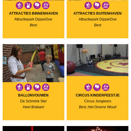
ATTRACTIES BINNENHAVEN
ATTRACTIES BUITENHAVEN
Attractiepark DippieDoe
Attractiepark DippieDoe
Best
Best
BALLONVOUWEN
CIRCUS KINDERFEESTJE
De Schmink Ster
Circus Jongleers
Heel Brabant
Best, Het Groene Woud