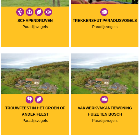
SCHAPENDRIJVEN
TREKKERSHUT PARADIJSVOGELS
Paradijsvogels
Paradijsvogels
TROUWFEEST IN HET GROEN OF
VAKWERKVAKANTIEWONING
ANDER FEEST
HUIZE TEN BOSCH
Paradijsvogels
Paradijsvogels