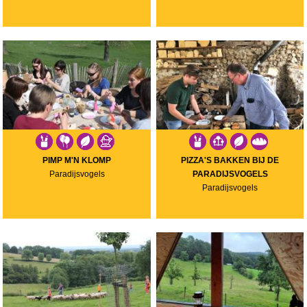
PIMP M'N KLOMP
PIZZA'S BAKKEN BIJ DE
Paradijsvogels
PARADIJSVOGELS
Paradijsvogels