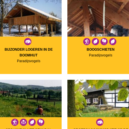
BIJZONDER LOGEREN IN DE
BOOGSCHIETEN
BOOMHUT
Paradijsvogels
Paradijsvogels