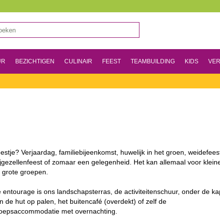
UR
BEZICHTIGEN
CULINAIR
FEEST
TEAMBUILDING
KIDS
VER
estje? Verjaardag, familiebijeenkomst, huwelijk in het groen, weidefees
ijgezellenfeest of zomaar een gelegenheid. Het kan allemaal voor klein
 grote groepen.
 entourage is ons landschapsterras, de activiteitenschuur, onder de ka
n de hut op palen, het buitencafé (overdekt) of zelf de
oepsaccommodatie met overnachting.