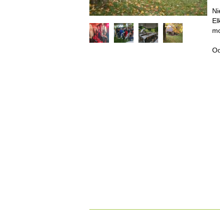
Ni
El
mo
Oo