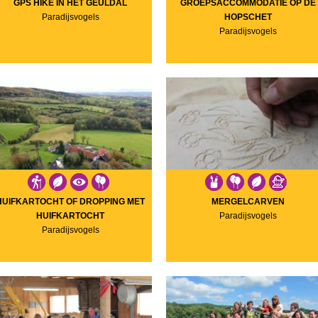
GPS HIKE IN HET GEULDAL
GROEPSACCOMMODATIE OP DE
Paradijsvogels
HOPSCHET
Paradijsvogels
HUIFKARTOCHT OF DROPPING MET
MERGELCARVEN
HUIFKARTOCHT
Paradijsvogels
Paradijsvogels