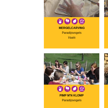
MERGELCARVING
Paradijsvogels
Vaals
PIMP M'N KLOMP
Paradijsvogels