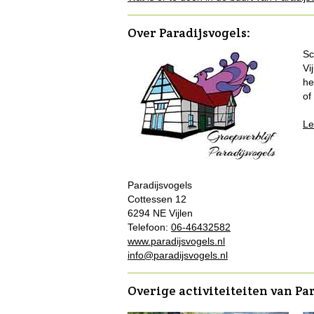
Over Paradijsvogels
:
Sc
Vi
he
of
Le
Paradijsvogels
Cottessen 12
6294 NE Vijlen
Telefoon:
06-46432582
www.paradijsvogels.nl
info@paradijsvogels.nl
Overige activiteiteiten van Pa