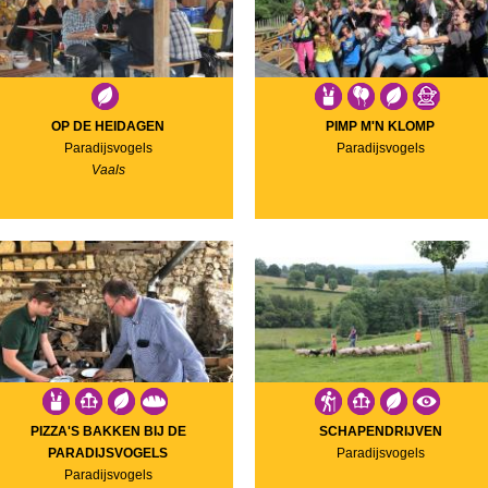
OP DE HEIDAGEN
PIMP M'N KLOMP
Paradijsvogels
Paradijsvogels
Vaals
PIZZA'S BAKKEN BIJ DE
SCHAPENDRIJVEN
PARADIJSVOGELS
Paradijsvogels
Paradijsvogels