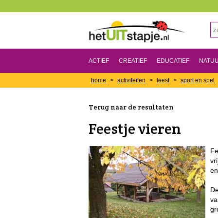
ACTIEF
CREATIEF
EDUCATIEF
NATU
home
>
activiteiten
>
feest
>
sport en spel
Terug naar de resultaten
Feestje vieren
Fe
vr
en
De
va
gr