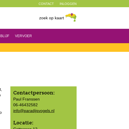
CONTACT
INLOGGEN
zoek op kaart
BLIJF
VERVOER
t,
Contactpersoon:
e
Paul Franssen
06-46432582
info@paradijsvogels.nl
p
Locatie: