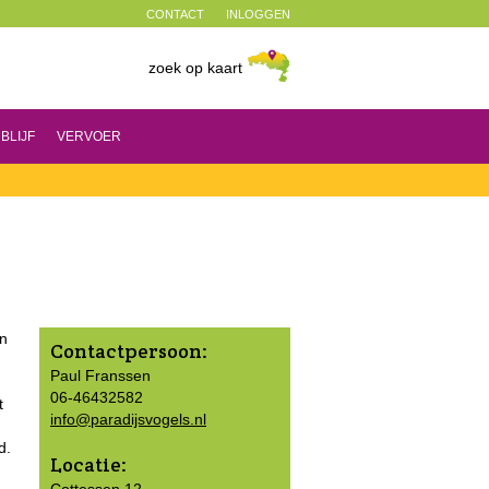
CONTACT
INLOGGEN
zoek op kaart
BLIJF
VERVOER
en
Contactpersoon:
Paul Franssen
06-46432582
t
info@paradijsvogels.nl
d.
Locatie: