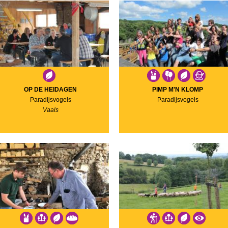
OP DE HEIDAGEN
PIMP M'N KLOMP
Paradijsvogels
Paradijsvogels
Vaals