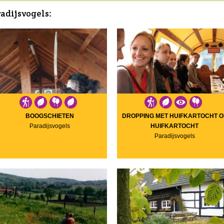
radijsvogels:
BOOGSCHIETEN
DROPPING MET HUIFKARTOCHT O
Paradijsvogels
HUIFKARTOCHT
Paradijsvogels