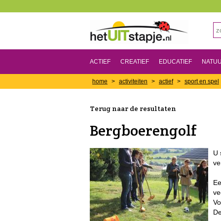
ACTIEF
CREATIEF
EDUCATIEF
NATU
home
>
activiteiten
>
actief
>
sport en spel
Terug naar de resultaten
Bergboerengolf
U 
ve
Ee
ve
Vo
De