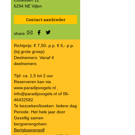
Cottessen 12
6294 NE Vijlen
Contact aanbieder
share:
Richtprijs: € 7,50- p.p. € 6,- p.p.
(bij grote groep)
Deelnemers: Vanaf 4
deelnemers
Tijd: ca. 1,5 tot 2 uur
Reserveren kan via
www.paradijsvogels.nl ,
info@paradijsvogels.nl of 06-
46432582.
Te bezoeken/boeken: Iedere dag
Periode: Het hele jaar door
Gezellig samen
bergoerengolven:
Bertgboerengolf