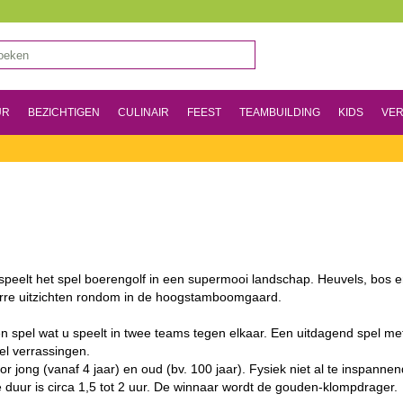
UR
BEZICHTIGEN
CULINAIR
FEEST
TEAMBUILDING
KIDS
VER
speelt het spel boerengolf in een supermooi landschap. Heuvels, bos 
rre uitzichten rondom in de hoogstamboomgaard.
n spel wat u speelt in twee teams tegen elkaar. Een uitdagend spel me
el verrassingen.
or jong (vanaf 4 jaar) en oud (bv. 100 jaar). Fysiek niet al te inspannen
 duur is circa 1,5 tot 2 uur. De winnaar wordt de gouden-klompdrager.