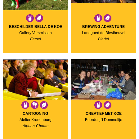
BESCHILDER BELLA DE KOE
BREWING ADVENTURE
Gallery Versmissen
Landgoed de Biestheuvel
Eersel
Bladel
CARTOONING
CREATIEF MET KOE
Atelier Kronenburg
Boerderij 't Dommeltje
Alphen-Chaam